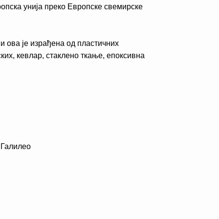
вропска унија преко Европске свемирске
и ова је израђена од пластичних
ких, кевлар, стаклено ткање, епоксивна
Галилео