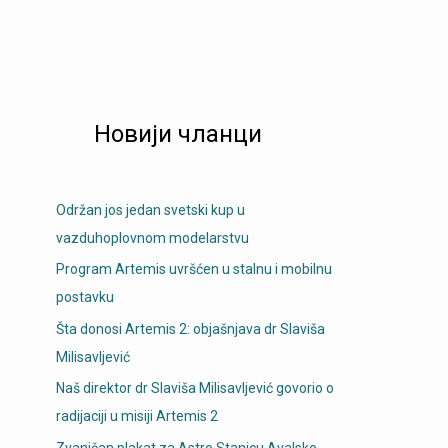
Новији чланци
Održan jos jedan svetski kup u
vazduhoplovnom modelarstvu
Program Artemis uvršćen u stalnu i mobilnu
postavku
Šta donosi Artemis 2: objašnjava dr Slaviša
Milisavljević
Naš direktor dr Slaviša Milisavljević govorio o
radijaciji u misiji Artemis 2
Zvaničan plakat za Astro Stanicu Avalsko