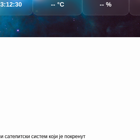
3:12:31
-- °C
-- %
 сателитски систем који је покренут