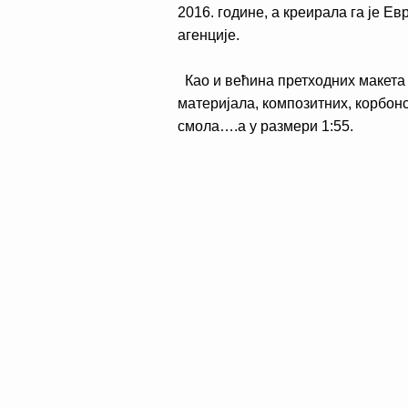
2016. године, а креирала га је Е
агенције.
Као и већина претходних макета 
материјала, композитних, корбонс
смола….а у размери 1:55.