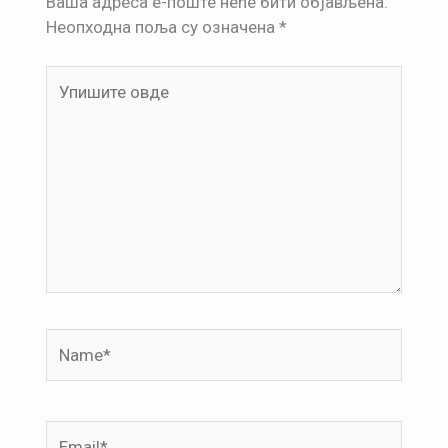
Ваша адреса е-поште неће бити објављена.
Неопходна поља су означена
*
Упишите
овде
Name*
Email*