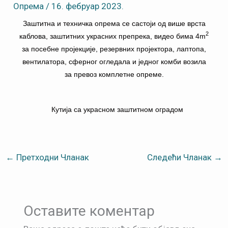
Опрема
/
16. фебруар 2023.
Заштитна и техничка опрема се састоји од више врста
2
каблова, заштитних украсних препрека, видео бима 4m
за посебне пројекције, резeрвних пројектора, лаптопа,
вентилатора, сферног огледала и једног комби возила
за превоз комплетне опреме.
Кутија са украсном заштитном оградом
←
Претходни Чланак
Следећи Чланак
→
Оставите коментар