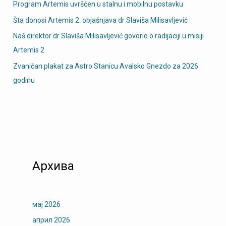
Program Artemis uvršćen u stalnu i mobilnu postavku
Šta donosi Artemis 2: objašnjava dr Slaviša Milisavljević
Naš direktor dr Slaviša Milisavljević govorio o radijaciji u misiji
Artemis 2
Zvaničan plakat za Astro Stanicu Avalsko Gnezdo za 2026.
godinu
Архива
мај 2026
април 2026