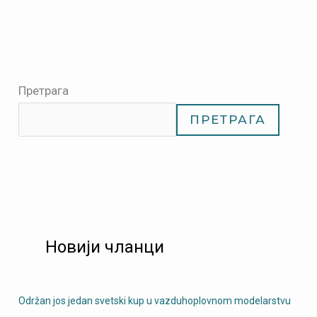
Претрага
ПРЕТРАГА
Новији чланци
Održan jos jedan svetski kup u vazduhoplovnom modelarstvu